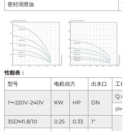
密封润滑油
10
性能表：
型号
电机动力
出水口
工作转速
Q m³
1〜220V-240V
KW
HP
DN
I/min
3SDM1.8/10
0.25
0.33
1“