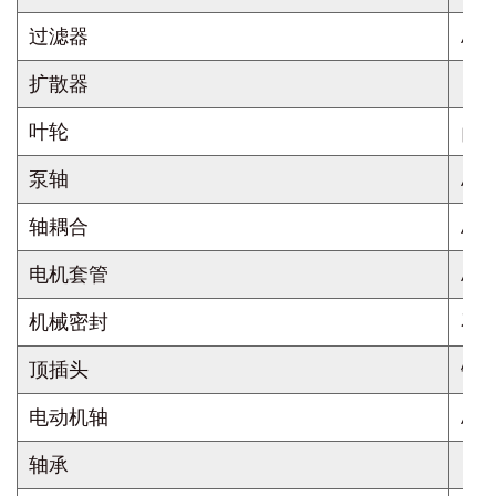
过滤器
AIS
扩散器
PC
叶轮
po
泵轴
AIS
轴耦合
AIS
电机套管
AIS
机械密封
石
顶插头
铸铜
电动机轴
AIS
轴承
NS