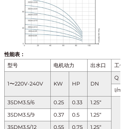
性能表：
型号
电机动力
出水口
工作转速
Q m³
1〜220V-240V
KW
HP
DN
I/min
3SDM3.5/6
0.25
0.33
1.25“
3SDM3.5/9
0.37
0.5
1.25“
3SDM3.5/12
0.55
0.75
1.25“