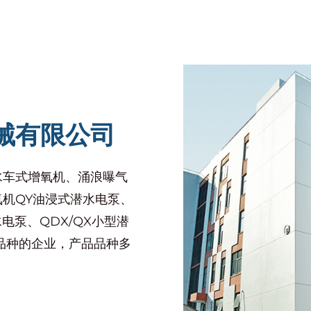
电气部件，提高安全性，避免短路风险，并延长电机寿
力，使其能从更深的水源提升水流。该特点使其适用于
械有限公司
或温度过高时自动停机，防止电机烧毁。这一安全设计
水车式增氧机、涌浪曝气
机QY油浸式潜水电泵、
电泵、QDX/QX小型潜
腐蚀材料制造，可在淡水、海水及化学环境中稳定运行
品种的企业，产品品种多
水。其深水运行能力保障家庭能够稳定获取水源。此外