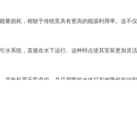
能量损耗，相较于传统泵具有更高的能源利用率。这不
引水系统，直接在水下运行。这种特点使其安装更加灵
。其电机置于泵壳内，并且周围的水体可有效降低振动
造，能够适应复杂的水质环境，在高矿物含量或含化学
减少了维护需求和更换成本。