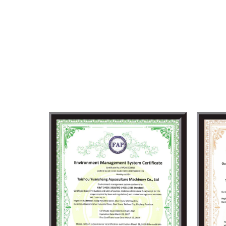
收集系统中提取水源。
农业灌溉
农田灌溉对高效供水有着较高要求，潜水泵可
业灌溉系统，且高效的能源利用利于降低农田
建筑与矿业排水
在建筑工地和矿井作业中，潜水电泵用于快速
水流，同时在复杂工况下依然能稳定运行。
防洪与应急排水
潜水泵在防洪与应急排水中起到重要作用，广
使其成为防汛救灾的重要设备。
污水处理
在污水处理厂，潜水泵用于输送和处理不同阶
作，包括市政污水处理系统、化粪池排水及工
总结