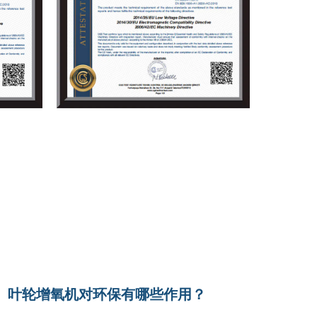
等多个领域发挥着重要作用。其密封电机、耐
护成本和能耗。无论是农业灌溉、矿山排水，
叶轮增氧机对环保有哪些作用？
不