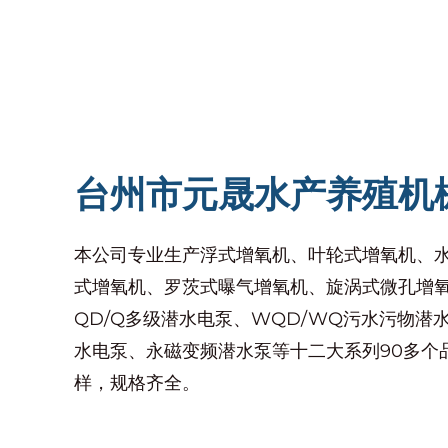
密封电机保护
潜水电泵配备密封式电机，可有效防止水进入
期运行中更加稳定。
多级叶轮设计
部分潜水泵采用多级叶轮系统，可增强抽水能
场景。
台州市元晟水产养殖机
自动过载保护
许多潜水泵具备自动过载保护功能，可在电流
本公司专业生产浮式增氧机、叶轮式增氧机、
的人工干预和设备故障。
式增氧机、罗茨式曝气增氧机、旋涡式微孔增氧
耐腐蚀材料构造
QD/Q多级潜水电泵、WQD/WQ污水污物潜水
针对恶劣环境，潜水泵采用高等级不锈钢等耐
水电泵、永磁变频潜水泵等十二大系列90多个
应用领域
样，规格齐全。
住宅供水系统
潜水电泵广泛应用于住宅供水，特别是深井取