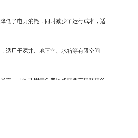
仅降低了电力消耗，同时减少了运行成本，适
活，适用于深井、地下室、水箱等有限空间，
和噪声，非常适用于住宅区或需要安静环境的
成分的水体中依然能保持稳定运行。其坚固的