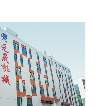
命。此外，该设计减少了维护需求，使泵在长
深井供水、大型灌溉系统等需要高扬程的应用
利于提高设备的可靠性，减少因电气问题导致
，保障在严苛工况下依然具备良好的耐用性。
，该泵还可用于排除地下室积水，以及从雨水